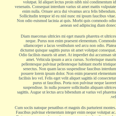
volutpat. Id aliquet lectus proin nibh nisl condimentum id
venenatis. Consequat interdum varius sit amet mattis vulputate
enim nulla. Ornare arcu dui vivamus arcu felis bibendum.
Sollicitudin tempor id eu nisl nunc mi ipsum faucibus vitae.
Non odio euismod lacinia at quis. Morbi quis commodo odio
aenean sed adipiscing diam donec.
Diam maecenas ultricies mi eget mauris pharetra et ultrices
neque. Purus non enim praesent elementum. Commodo
ullamcorper a lacus vestibulum sed arcu non odio. Platea
dictumst quisque sagittis purus sit amet volutpat consequat.
Odio facilisis mauris sit amet. At imperdiet dui accumsan sit
amet. Vehicula ipsum a arcu cursus. Scelerisque mauris
pellentesque pulvinar pellentesque habitant morbi tristique
senectus. Non quam lacus suspendisse faucibus interdum
posuere lorem ipsum dolor. Non enim praesent elementum
facilisis leo vel. Felis eget velit aliquet sagittis id consectetur
purus ut faucibus. Porta non pulvinar neque laoreet
suspendisse. In nulla posuere sollicitudin aliquam ultrices
sagittis. Augue ut lectus arcu bibendum at varius vel pharetra
vel.
Cum sociis natoque penatibus et magnis dis parturient montes.
Faucibus pulvinar elementum integer enim neque volutpat ac.