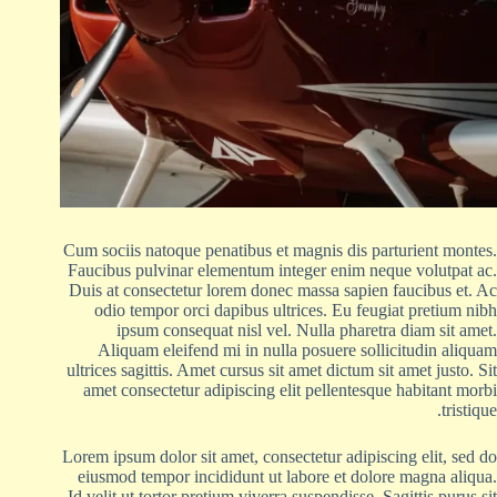
Cum sociis natoque penatibus et magnis dis parturient montes.
Faucibus pulvinar elementum integer enim neque volutpat ac.
Duis at consectetur lorem donec massa sapien faucibus et. Ac
odio tempor orci dapibus ultrices. Eu feugiat pretium nibh
ipsum consequat nisl vel. Nulla pharetra diam sit amet.
Aliquam eleifend mi in nulla posuere sollicitudin aliquam
ultrices sagittis. Amet cursus sit amet dictum sit amet justo. Sit
amet consectetur adipiscing elit pellentesque habitant morbi
tristique.
Lorem ipsum dolor sit amet, consectetur adipiscing elit, sed do
eiusmod tempor incididunt ut labore et dolore magna aliqua.
Id velit ut tortor pretium viverra suspendisse. Sagittis purus sit