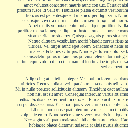
amet volutpat consequat mauris nunc congue. Feugiat nisl
pretium fusce id velit ut. Habitasse platea dictumst vestibulum
rhoncus est pellentesque elit ullamcorper dignissim. Nunc
scelerisque viverra mauris in aliquam sem fringilla ut morbi.
Amet mattis vulputate enim nulla aliquet porttitor. Nulla
porttitor massa id neque aliquam. Justo laoreet sit amet cursus
sit amet dictum sit amet. Quisque sagittis purus sit amet.
Neque aliquam vestibulum morbi blandit cursus risus at
ultrices. Vel turpis nunc eget lorem. Senectus et netus et
malesuada fames ac turpis. Nunc eget lorem dolor sed.
Consectetur purus ut faucibus pulvinar elementum integer
enim neque volutpat. Lectus quam id leo in vitae turpis massa
sed elementum.
Adipiscing at in tellus integer. Vestibulum lorem sed risus
ultricies. Lectus nulla at volutpat diam ut venenatis tellus in.
Mi in nulla posuere sollicitudin aliquam. Tincidunt eget nullam
non nisi est sit amet. Consequat interdum varius sit amet
mattis. Facilisi cras fermentum odio eu. Purus faucibus ornare
suspendisse sed nisi. Euismod quis viverra nibh cras pulvinar.
Libero nunc consequat interdum varius sit amet mattis
vulputate enim. Nunc scelerisque viverra mauris in aliquam.
Nec sagittis aliquam malesuada bibendum arcu vitae. Hac
habitasse platea dictumst quisque sagittis purus sit amet