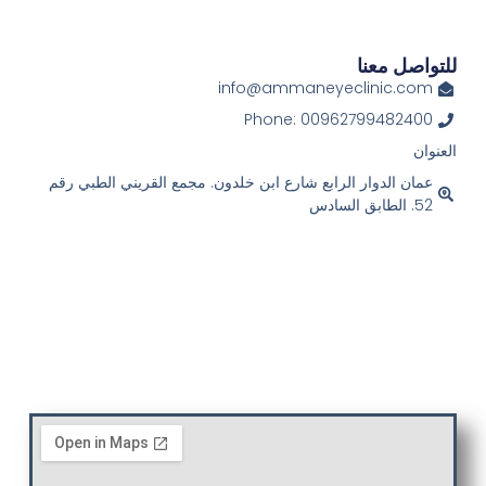
للتواصل معنا
info@ammaneyeclinic.com
Phone: 00962799482400
العنوان
عمان الدوار الرابع شارع ابن خلدون. مجمع القريني الطبي رقم
52. الطابق السادس