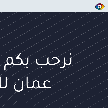
نرحب بكم ف
عمان لل