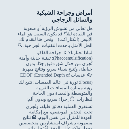
أمراض وجراحة الشبكية
والسائل الزجاجي
هل تعاني من تشوش الرؤية أو صعوبة
في القيادة ليلاً؟ قد يكون السبب هو الماء
الأبيض (الكتاراكت) – ونحن هنا لنقدم لك
الحل الأمثل بأحدث التقنيات الجراحية. 🔍
لماذا تختارنا؟ 🔬 جراحة الفاكو
(Phacoemulsification): تقنية حديثة وآمنة
تُجرى من خلال شق دقيق جدًا، بدون
خياطة، وتُتيح شفاء سريع ونتائج مبهرة.
👓 عدسات EDOF (Extended Depth of
Focus): ثورة في عالم العدسات! تتيح لك
رؤية ممتازة للمسافات القريبة
والمتوسطة والبعيدة دون الحاجة
لنظارات. ⏱️ إجراء سريع وبدون ألم:
تستغرق العملية دقائق قليلة، وتُجرى
تحت التخدير الموضعي، مع إمكانية
العودة للمنزل في نفس اليوم. 🏥 نتائج
مضمونة بإشراف استشاريين متخصصين
وجهاز فاكو عالي الدقة. 💡 حل دائم