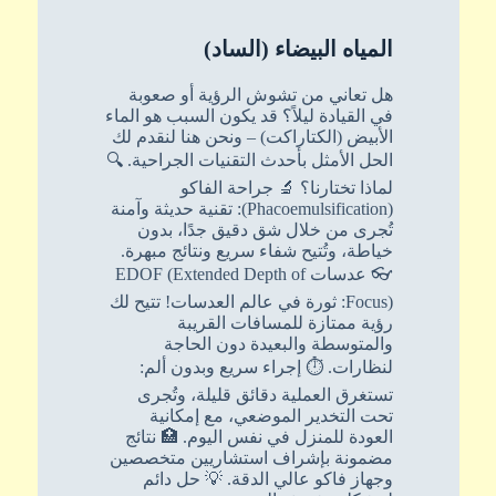
المياه البيضاء (الساد)
هل تعاني من تشوش الرؤية أو صعوبة
في القيادة ليلاً؟ قد يكون السبب هو الماء
الأبيض (الكتاراكت) – ونحن هنا لنقدم لك
الحل الأمثل بأحدث التقنيات الجراحية. 🔍
لماذا تختارنا؟ 🔬 جراحة الفاكو
(Phacoemulsification): تقنية حديثة وآمنة
تُجرى من خلال شق دقيق جدًا، بدون
خياطة، وتُتيح شفاء سريع ونتائج مبهرة.
👓 عدسات EDOF (Extended Depth of
Focus): ثورة في عالم العدسات! تتيح لك
رؤية ممتازة للمسافات القريبة
والمتوسطة والبعيدة دون الحاجة
لنظارات. ⏱️ إجراء سريع وبدون ألم:
تستغرق العملية دقائق قليلة، وتُجرى
تحت التخدير الموضعي، مع إمكانية
العودة للمنزل في نفس اليوم. 🏥 نتائج
مضمونة بإشراف استشاريين متخصصين
وجهاز فاكو عالي الدقة. 💡 حل دائم