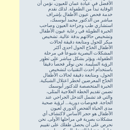
الأفضل في عيادة عمان للعيون، نؤمن أن
الوقاية تبدأ من الطفولة. لذلك نقدم
خدمة فحص عيون الأطفال بإشراف
مباشر من الدكتور محمد أبوسمك،
استشاري طب وجراحة العيون وصاحب
الخبرة الطويلة في رعاية عيون الأطفال
وتشخيص حالاتهم بدقة عالية. تشخيص
مبكر للحول ومتابعة دقيقة لحالات
الأطفال الخدّج الحول احدى أكثر
المشكلات البصرية شيوعاً في مرحلة
الطفولة، ويؤثر بشكل مباشر على تطور
الرؤية السليمة. نحن نوفّر فحصاً دقيقاً
باستخدام أحدث التقنيات لتشخيص
الحول، ومتابعة دقيقة لحالات الأطفال
الخدّج المعرضين لخطر اعتلال الشبكية.
الخبرة المتخصصة للدكتور أبوسمك
تضمن تقديم الخطة العلاجية المثلى،
والتي قد تشمل التدخل الجراحي عند
الحاجة. فحوصات دورية... لرؤية صحية
مدى الحياة الفحص الدوري لعيون
الأطفال هو حجر الأساس لاكتشاف أي
مشكلات بصرية في مراحلها الأولى. نحن
نحرص على أن يحصل طفلك على تقييم