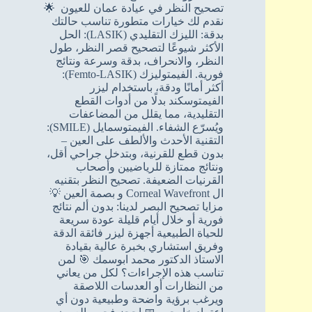
تصحيح النظر في عيادة عمان للعيون 🌟
نقدم لك خيارات متطورة تناسب حالتك
بدقة: الليزك التقليدي (LASIK): الحل
الأكثر شيوعًا لتصحيح قصر النظر، طول
النظر، والانحراف، بدقة وسرعة ونتائج
فورية. الفيمتوليزك (Femto-LASIK):
أكثر أمانًا ودقة، باستخدام ليزر
الفيمتوسكند بدلًا من أدوات القطع
التقليدية، مما يقلل من المضاعفات
ويُسرّع الشفاء. الفيمتوسمايل (SMILE):
التقنية الأحدث والألطف على العين –
بدون قطع للقرنية، وبتدخل جراحي أقل،
ونتائج ممتازة للرياضيين وأصحاب
القرنيات الضعيفة. تصحيح النظر بتقنيه
ال Corneal Wavefront و بصمة العين 💡
مزايا تصحيح البصر لدينا: بدون ألم نتائج
فورية أو خلال أيام قليلة عودة سريعة
للحياة الطبيعية أجهزة ليزر فائقة الدقة
وفريق استشاري بخبرة عالية بقيادة
الاستاذ الدكتور محمد ابوسمك 🎯 لمن
تناسب هذه الإجراءات؟ لكل من يعاني
من النظارات أو العدسات اللاصقة
ويرغب برؤية واضحة وطبيعية دون أي