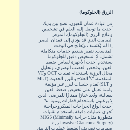
الزرق (الجلوكوما)
في عيادة عمان للعيون، نضع بين يديك
أحدث ما توصل إليه العلم في تشخيص
وعلاج الزرق (الجلوكوما)، المرض
الصامت الذي قد يؤدي إلى فقدان البصر
إذا لم يُكتشف ويُعالج في الوقت
المناسب. نتميز بتقديم خدمات متكاملة
تشمل: 🔬 تشخيص دقيق للجلوكوما
نستخدم أحدث الأجهزة لقياس ضغط
العين، وفحص العصب البصري، وتحليل
مجال الرؤية باستخدام تقنيات OCT وVF
المتقدمة. 💡 العلاج بالليزر الحديث (MLT
و SLT) نُقدم جلسات ليزر غير مؤلمة
وآمنة تعمل على تخفيض ضغط العين
بفعالية، وتُعد خيارًا ممتازًا للمرضى الذين
لا يرغبون باستخدام قطرات يومية. 🔧
أحدث أنواع الجراحات الميكروجراحية
نُجري عمليات دقيقة باستخدام تقنيات
متطورة مثل: جراحة MIGS (Minimally
Invasive Glaucoma Surgery) زرع
صمامات تصريف الضغط عمليات التربيق