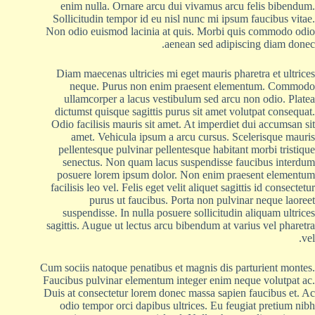
enim nulla. Ornare arcu dui vivamus arcu felis bibendum.
Sollicitudin tempor id eu nisl nunc mi ipsum faucibus vitae.
Non odio euismod lacinia at quis. Morbi quis commodo odio
aenean sed adipiscing diam donec.
Diam maecenas ultricies mi eget mauris pharetra et ultrices
neque. Purus non enim praesent elementum. Commodo
ullamcorper a lacus vestibulum sed arcu non odio. Platea
dictumst quisque sagittis purus sit amet volutpat consequat.
Odio facilisis mauris sit amet. At imperdiet dui accumsan sit
amet. Vehicula ipsum a arcu cursus. Scelerisque mauris
pellentesque pulvinar pellentesque habitant morbi tristique
senectus. Non quam lacus suspendisse faucibus interdum
posuere lorem ipsum dolor. Non enim praesent elementum
facilisis leo vel. Felis eget velit aliquet sagittis id consectetur
purus ut faucibus. Porta non pulvinar neque laoreet
suspendisse. In nulla posuere sollicitudin aliquam ultrices
sagittis. Augue ut lectus arcu bibendum at varius vel pharetra
vel.
Cum sociis natoque penatibus et magnis dis parturient montes.
Faucibus pulvinar elementum integer enim neque volutpat ac.
Duis at consectetur lorem donec massa sapien faucibus et. Ac
odio tempor orci dapibus ultrices. Eu feugiat pretium nibh