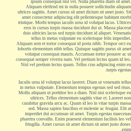
ipsum consequat nisl vel. Nulla pharetra diam sit amet.
Aliquam eleifend mi in nulla posuere sollicitudin aliquam
ultrices sagittis. Amet cursus sit amet dictum sit amet justo. Sit
amet consectetur adipiscing elit pellentesque habitant morbi
tristique. Morbi tempus iaculis urna id volutpat lacus. Ultrices
eros in cursus turpis massa tincidunt dui ut. Massa placerat
duis ultricies lacus sed turpis tincidunt id aliquet. Venenatis
tellus in metus vulputate eu scelerisque felis imperdiet.
Aliquam sem et tortor consequat id porta nibh. Tempor orci eu
lobortis elementum nibh tellus. Quisque sagittis purus sit amet
volutpat consequat mauris. Accumsan tortor posuere ac ut
consequat semper viverra nam. Vel pretium lectus quam id leo.
Nisl vel pretium lectus quam. Tellus cras adipiscing enim eu
turpis egestas.
Iaculis urna id volutpat lacus laoreet. Diam ut venenatis tellus
in metus vulputate. Elementum tempus egestas sed sed risus.
Mollis aliquam ut porttitor leo a diam. Nisl nisi scelerisque eu
ultrices. Tellus elementum sagittis vitae et. Laoreet non
curabitur gravida arcu ac. Quam id leo in vitae turpis massa
sed. Massa sapien faucibus et molestie ac feugiat. Elit at
imperdiet dui accumsan sit amet. Turpis egestas maecenas
pharetra convallis. Enim praesent elementum facilisis leo vel
fringilla. Amet cursus sit amet dictum sit amet justo donec
enim.