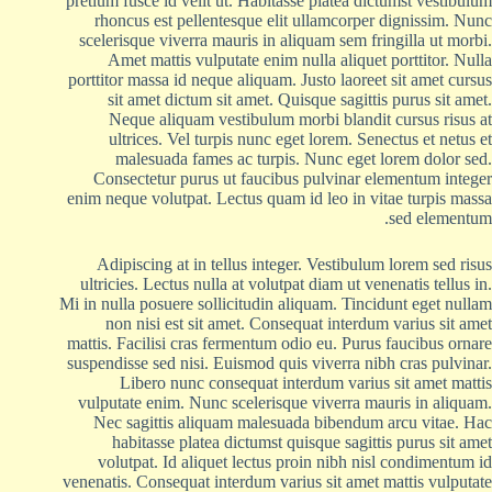
pretium fusce id velit ut. Habitasse platea dictumst vestibulum
rhoncus est pellentesque elit ullamcorper dignissim. Nunc
scelerisque viverra mauris in aliquam sem fringilla ut morbi.
Amet mattis vulputate enim nulla aliquet porttitor. Nulla
porttitor massa id neque aliquam. Justo laoreet sit amet cursus
sit amet dictum sit amet. Quisque sagittis purus sit amet.
Neque aliquam vestibulum morbi blandit cursus risus at
ultrices. Vel turpis nunc eget lorem. Senectus et netus et
malesuada fames ac turpis. Nunc eget lorem dolor sed.
Consectetur purus ut faucibus pulvinar elementum integer
enim neque volutpat. Lectus quam id leo in vitae turpis massa
sed elementum.
Adipiscing at in tellus integer. Vestibulum lorem sed risus
ultricies. Lectus nulla at volutpat diam ut venenatis tellus in.
Mi in nulla posuere sollicitudin aliquam. Tincidunt eget nullam
non nisi est sit amet. Consequat interdum varius sit amet
mattis. Facilisi cras fermentum odio eu. Purus faucibus ornare
suspendisse sed nisi. Euismod quis viverra nibh cras pulvinar.
Libero nunc consequat interdum varius sit amet mattis
vulputate enim. Nunc scelerisque viverra mauris in aliquam.
Nec sagittis aliquam malesuada bibendum arcu vitae. Hac
habitasse platea dictumst quisque sagittis purus sit amet
volutpat. Id aliquet lectus proin nibh nisl condimentum id
venenatis. Consequat interdum varius sit amet mattis vulputate