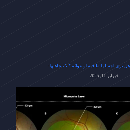
هل ترى اجساما طافيه او عوائم؟ لا تتجاهلها!
فبراير 11, 2025