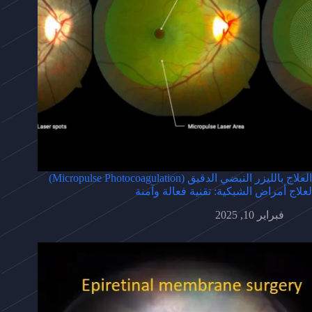
العلاج بالليزر النبضي الدقيق (Micropulse Photocoagulation)
لعلاج أمراض الشبكية: تقنية فعالة وآمنة
فبراير 10, 2025