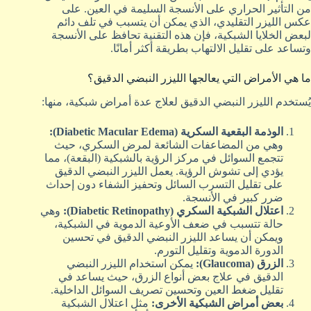
من التأثير الحراري على الأنسجة السليمة في العين. على
عكس الليزر التقليدي، الذي يمكن أن يتسبب في تلف دائم
لبعض الخلايا الشبكية، فإن هذه التقنية تحافظ على الأنسجة
وتساعد على تقليل الالتهاب بطريقة أكثر أمانًا.
ما هي الأمراض التي يعالجها الليزر النبضي الدقيق؟
يُستخدم الليزر النبضي الدقيق لعلاج عدة أمراض شبكية، منها:
الوذمة البقعية السكرية (Diabetic Macular Edema):
وهي من المضاعفات الشائعة لمرض السكري، حيث
تتجمع السوائل في مركز الرؤية بالشبكية (البقعة)، مما
يؤدي إلى تشوش الرؤية. يعمل الليزر النبضي الدقيق
على تقليل التسرب السائل وتحفيز الشفاء دون إحداث
ضرر كبير في الأنسجة.
اعتلال الشبكية السكري (Diabetic Retinopathy):
وهي
حالة تتسبب في ضعف الأوعية الدموية في الشبكية،
ويمكن أن يساعد الليزر النبضي الدقيق في تحسين
الدورة الدموية وتقليل التورم.
الزرق (Glaucoma):
يمكن استخدام الليزر النبضي
الدقيق في علاج بعض أنواع الزرق، حيث يساعد في
تقليل ضغط العين وتحسين تصريف السوائل الداخلية.
بعض أمراض الشبكية الأخرى:
مثل اعتلال الشبكية