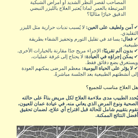
المصاحب لقصر النظر الشديد أو أمراض الشبكية
المرتبطة بالعمر. لماذا يُعتبر العلاج بالليزر النبضي
الدقيق خيارًا مثاليًا؟
✔
آمن ولطيف على العين:
لا يُسبب ندبات حرارية مثل الليزر
التقليدي.
✔
فعال:
يساعد في تقليل التورم وتحفيز الشفاء بطريقة
طبيعية.
✔
بدون ألم تقريبًا:
الإجراء مريح جدًا مقارنة بالخيارات الأخرى.
✔
يمكن إجراؤه في العيادة:
لا يحتاج إلى غرفة عمليات،
ويستغرق بضع دقائق فقط.
✔
لا يؤثر على الحياة اليومية:
معظم المرضى يمكنهم العودة
إلى أنشطتهم الطبيعية بعد الجلسة مباشرةً.
هل العلاج مناسب للجميع؟
يُحدد الطبيب مدى ملاءمة العلاج لكل مريض بناءً على حالته
الصحية ونوع المرض الذي يعاني منه. في عيادة عمان للعيون،
نقوم بتقييم شامل للحالة قبل اقتراح أي علاج، لضمان تحقيق
أفضل النتائج الممكنة.